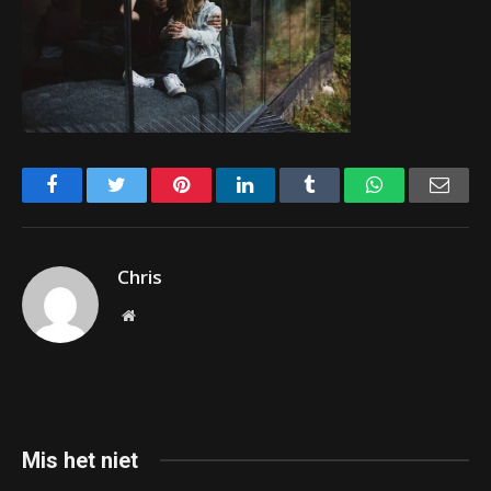
Facebook
Twitter
Pinterest
LinkedIn
Tumblr
WhatsApp
Emai
Chris
Website
Mis het niet