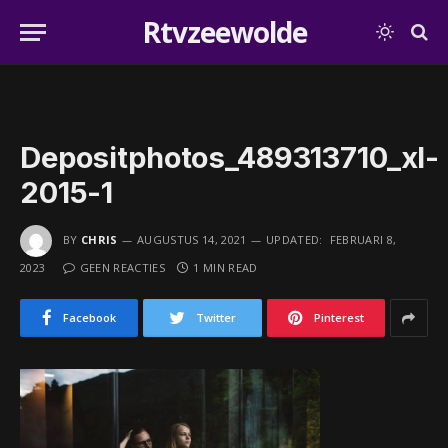
Rtvzeewolde
Depositphotos_489313710_xl-
2015-1
BY
CHRIS
AUGUSTUS 14, 2021
UPDATED:
FEBRUARI 8,
2023
GEEN REACTIES
1 MIN READ
Facebook
Twitter
Pinterest