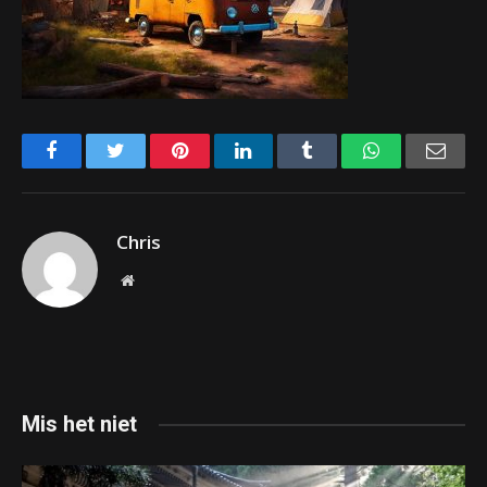
Facebook
Twitter
Pinterest
LinkedIn
Tumblr
WhatsApp
Emai
Chris
Website
Mis het niet