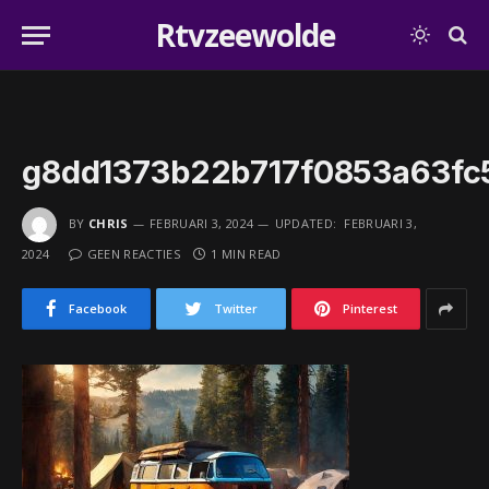
Rtvzeewolde
g8dd1373b22b717f0853a63fc
BY
CHRIS
FEBRUARI 3, 2024
UPDATED:
FEBRUARI 3,
2024
GEEN REACTIES
1 MIN READ
Facebook
Twitter
Pinterest