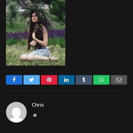
Facebook
Twitter
Pinterest
LinkedIn
Tumblr
WhatsApp
Emai
Chris
Website