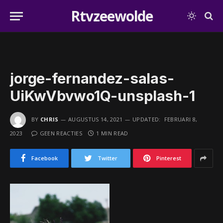
Rtvzeewolde
jorge-fernandez-salas-
UiKwVbvwo1Q-unsplash-1
BY
CHRIS
AUGUSTUS 14, 2021
UPDATED:
FEBRUARI 8,
2023
GEEN REACTIES
1 MIN READ
Facebook
Twitter
Pinterest